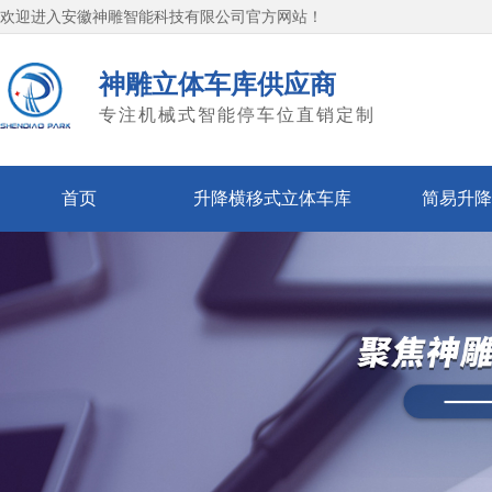
欢迎进入
安徽神雕智能科技有限公司
官方网站！
神雕立体车库供应商
专注机械式智能停车位直销定制
首页
升降横移式立体车库
简易升降