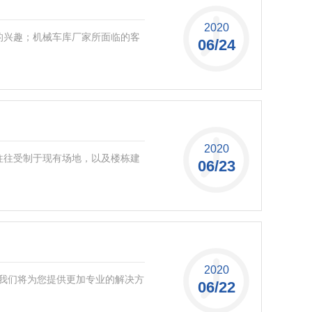
2020
的兴趣；机械车库厂家所面临的客
06/24
2020
往往受制于现有场地，以及楼栋建
06/23
2020
7，我们将为您提供更加专业的解决方
06/22