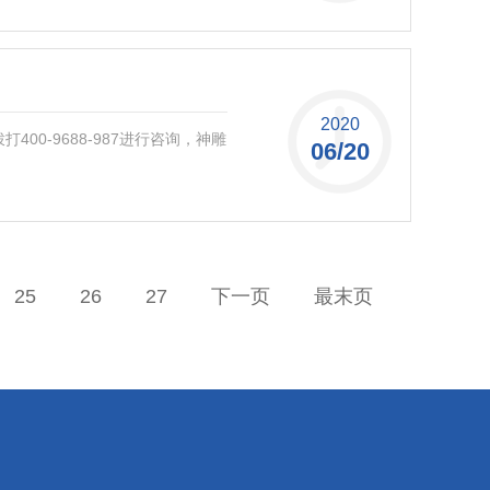
2020
0-9688-987进行咨询，神雕
06/20
25
26
27
下一页
最末页