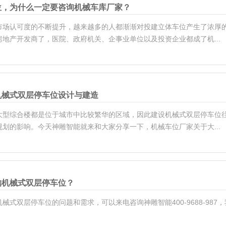
位，为什么一定要咨询机械车库厂家？
市场认可度的不断提升，越来越多的人都渐渐对投建立体车位产生了浓厚
地产开发商了，医院、政府机关、企事业单位以及投资企业都成了机...
机械式双层停车位设计与建造
大型综合楼都是位于城市中比较繁华的区域，因此建设机械式双层停车位
划的影响。今天神雕智能就来和大家分享一下，机械车位厂家关于大...
购机械式双层停车位？
械式双层停车位的问题和需求，可以来电咨询神雕智能400-9688-98