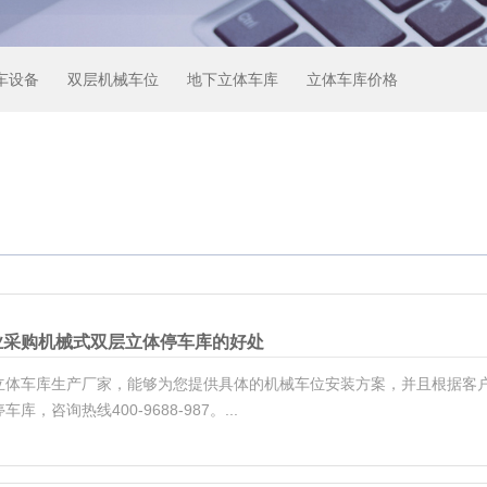
车设备
双层机械车位
地下立
体车库
立体车库价格
业采购机械式双层立体停车库的好处
立体车库生产厂家，能够为您提供具体的机械车位安装方案，并且根据客
库，咨询热线400-9688-987。...