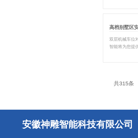
高档别墅区
双层机械车位对
智能将为您提供
共315条
安徽神雕智能科技有限公司