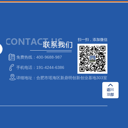
扫一扫，添加微信
免费热线：400-9688-987
手机电话：191-4244-6386
详细地址：合肥市瑶海区新鼎明创新创业基地303室