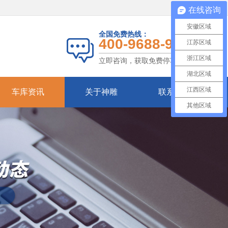
在线咨询
安徽区域
全国免费热线：
400-9688-987
江苏区域
浙江区域
立即咨询，获取免费停车方案
湖北区域
江西区域
车库资讯
关于神雕
联系我们
其他区域