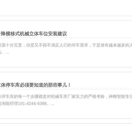
升降横移式机械立体车位安装建议
资源十分宝贵，但是又不得不满足人们的停车需求，于是便有越来越多的
...
立体停车库必须要知道的那些事儿！
体停车库的每一个步骤都是对机械车库厂家实力的严格考验，神雕智能专
经理191-4244-6386。...