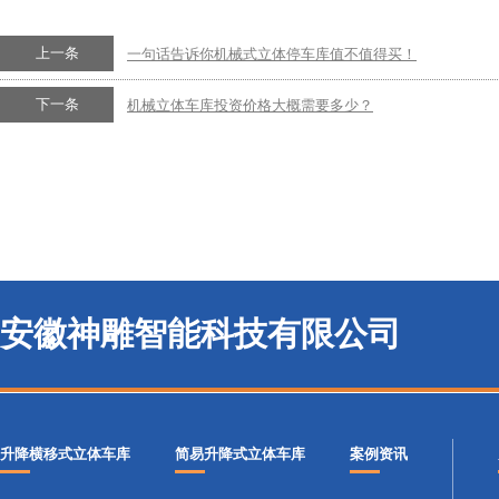
上一条
一句话告诉你机械式立体停车库值不值得买！
下一条
机械立体车库投资价格大概需要多少？
安徽神雕智能科技有限公司
升降横移式立体车库
简易升降式立体车库
案例资讯