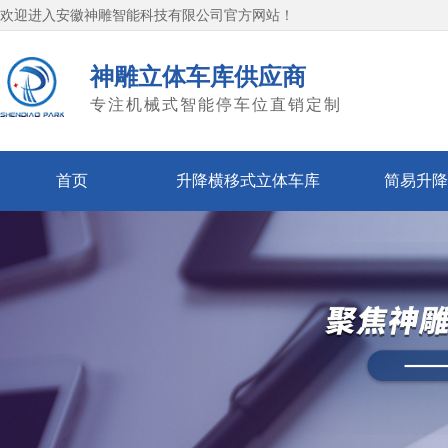
欢迎进入
安徽神雕智能科技有限公司
官方网站！
神雕立体车库供应商
专注机械式智能停车位直销定制
首页
升降横移式立体车库
简易升降