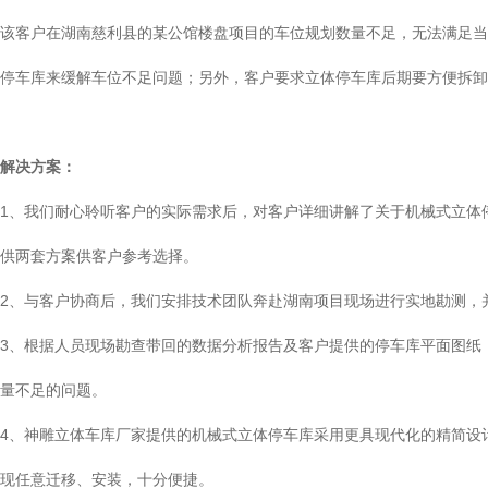
该客户在湖南慈利县的某公馆楼盘项目的车位规划数量不足，无法满足当
停车库来缓解车位不足问题；另外，客户要求立体停车库后期要方便拆卸
解决方案：
1、我们耐心聆听客户的实际需求后，对客户详细讲解了关于机械式立体
供两套方案供客户参考选择。
2、与客户协商后，我们安排技术团队奔赴湖南项目现场进行实地勘测，
3、根据人员现场勘查带回的数据分析报告及客户提供的停车库平面图纸
量不足的问题。
4、神雕立体车库厂家提供的机械式立体停车库采用更具现代化的精简设
现任意迁移、安装，十分便捷。