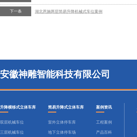
下一条
湖北恩施两层简易升降机械式车位案例
安徽神雕智能科技有限公司
升降横移式立体车库
简易升降式立体车库
案例资讯
双层机械车位
室外立体停车库
工程案例
三层机械车位
地下立体停车场
产品百科