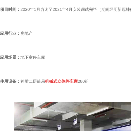
项目时间：
2020年1月咨询至2021年4月安装调试完毕（期间经历新冠
应用行业：
房地产
应用场景：
地下室停车库
使用设备：
神雕二层简易
机械式立体停车库
280组